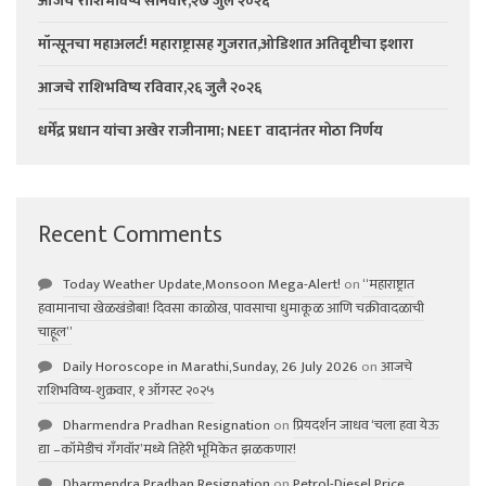
आजचे राशिभविष्य सोमवार,२७ जुलै २०२६
मॉन्सूनचा महाअलर्ट! महाराष्ट्रासह गुजरात,ओडिशात अतिवृष्टीचा इशारा
आजचे राशिभविष्य रविवार,२६ जुलै २०२६
धर्मेंद्र प्रधान यांचा अखेर राजीनामा; NEET वादानंतर मोठा निर्णय
Recent Comments
Today Weather Update,Monsoon Mega-Alert!
on
“महाराष्ट्रात
हवामानाचा खेळखंडोबा! दिवसा काळोख, पावसाचा धुमाकूळ आणि चक्रीवादळाची
चाहूल”
Daily Horoscope in Marathi,Sunday, 26 July 2026
on
आजचे
राशिभविष्य-शुक्रवार, १ ऑगस्ट २०२५
Dharmendra Pradhan Resignation
on
प्रियदर्शन जाधव ‘चला हवा येऊ
द्या –कॉमेडीचं गॅंगवॉर’मध्ये तिहेरी भूमिकेत झळकणार!
Dharmendra Pradhan Resignation
on
Petrol-Diesel Price