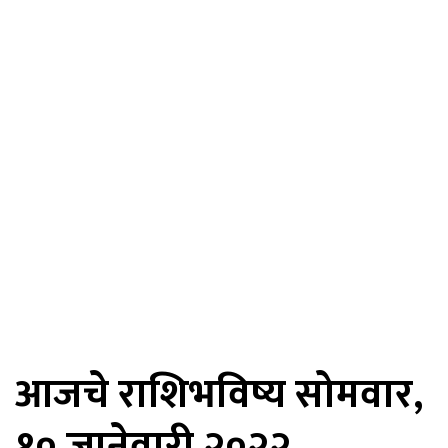
आजचे राशिभविष्य सोमवार,
१० जानेवारी २०२२