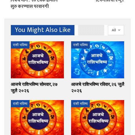
निर्बंध मागे : ५० टक्के क्षमतेने
टिपणीसची एण्ट्री
सुरु करण्यास परवानगी
You Might Also Like
All
राशी भविष्य
राशी भविष्य
आजचे राशिभविष्य सोमवार,२७
आजचे राशिभविष्य रविवार,२६ जुलै
जुलै २०२६
२०२६
राशी भविष्य
राशी भविष्य