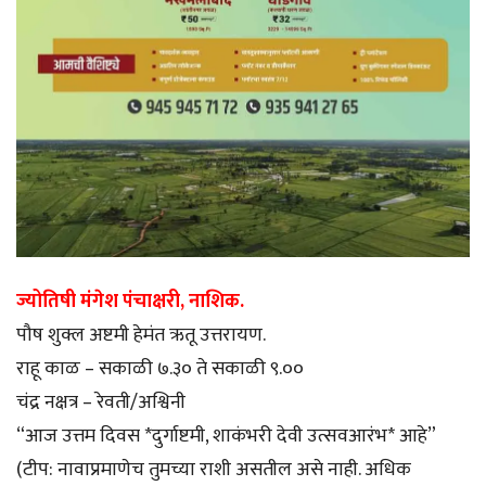
ज्योतिषी मंगेश पंचाक्षरी, नाशिक.
पौष शुक्ल अष्टमी हेमंत ऋतू उत्तरायण.
राहू काळ – सकाळी ७.३० ते सकाळी ९.००
चंद्र नक्षत्र – रेवती/अश्विनी
“आज उत्तम दिवस *दुर्गाष्टमी, शाकंभरी देवी उत्सवआरंभ* आहे”
(टीप: नावाप्रमाणेच तुमच्या राशी असतील असे नाही. अधिक