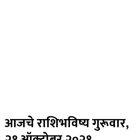
आजचे राशिभविष्य गुरूवार,
२१ ऑक्टोबर २०२१