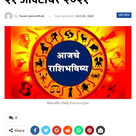
Last updated
Oct 20, 2021
राशी भविष्य
By
Team Janasthan
Marathi daily horoscope
0
Share