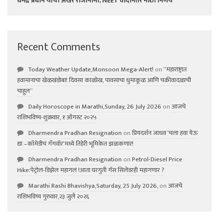
धर्मेंद्र प्रधान यांचा अखेर राजीनामा; NEET वादानंतर मोठा निर्णय
Recent Comments
Today Weather Update,Monsoon Mega-Alert!
on
“महाराष्ट्रात
हवामानाचा खेळखंडोबा! दिवसा काळोख, पावसाचा धुमाकूळ आणि चक्रीवादळाची
चाहूल”
Daily Horoscope in Marathi,Sunday, 26 July 2026
on
आजचे
राशिभविष्य-शुक्रवार, १ ऑगस्ट २०२५
Dharmendra Pradhan Resignation
on
प्रियदर्शन जाधव ‘चला हवा येऊ
द्या –कॉमेडीचं गॅंगवॉर’मध्ये तिहेरी भूमिकेत झळकणार!
Dharmendra Pradhan Resignation
on
Petrol-Diesel Price
Hike:पेट्रोल-डिझेल महागलं !आता घरगुती गॅस सिलेंडरही महागणार ?
Marathi Rashi Bhavishya,Saturday, 25 July 2026,
on
आजचे
राशिभविष्य गुरुवार,२३ जुलै २०२६