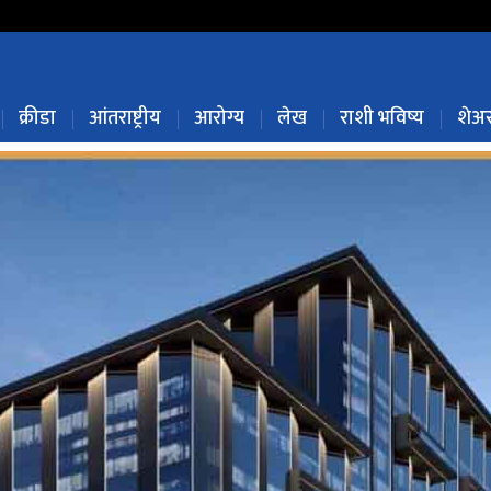
क्रीडा
आंतराष्ट्रीय
आरोग्य
लेख
राशी भविष्य
शेअर