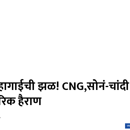
महागाईची झळ! CNG,सोनं-चांदी
रिक हैराण
राष