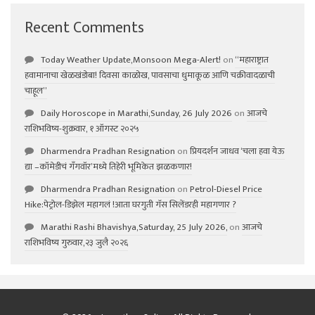
Recent Comments
Today Weather Update,Monsoon Mega-Alert!
on
“महाराष्ट्रात
हवामानाचा खेळखंडोबा! दिवसा काळोख, पावसाचा धुमाकूळ आणि चक्रीवादळाची
चाहूल”
Daily Horoscope in Marathi,Sunday, 26 July 2026
on
आजचे
राशिभविष्य-शुक्रवार, १ ऑगस्ट २०२५
Dharmendra Pradhan Resignation
on
प्रियदर्शन जाधव ‘चला हवा येऊ
द्या –कॉमेडीचं गॅंगवॉर’मध्ये तिहेरी भूमिकेत झळकणार!
Dharmendra Pradhan Resignation
on
Petrol-Diesel Price
Hike:पेट्रोल-डिझेल महागलं !आता घरगुती गॅस सिलेंडरही महागणार ?
Marathi Rashi Bhavishya,Saturday, 25 July 2026,
on
आजचे
राशिभविष्य गुरुवार,२३ जुलै २०२६