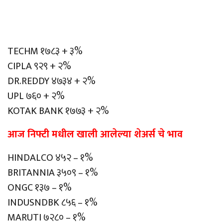
TECHM १७८३ + ३%
CIPLA ९२९ + २%
DR.REDDY ४७३४ + २%
UPL ७६० + २%
KOTAK BANK १७७३ + २%
आज निफ्टी मधील खाली आलेल्या शेअर्स चे भाव
HINDALCO ४५२ – १%
BRITANNIA ३५०९ – १%
ONGC १३७ – १%
INDUSNDBK ८५६ – १%
MARUTI ७२८० – १%