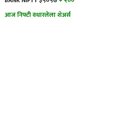
BANK NIFTY ३५०५७
+ २००
आज निफ्टी वधारलेला शेअर्स