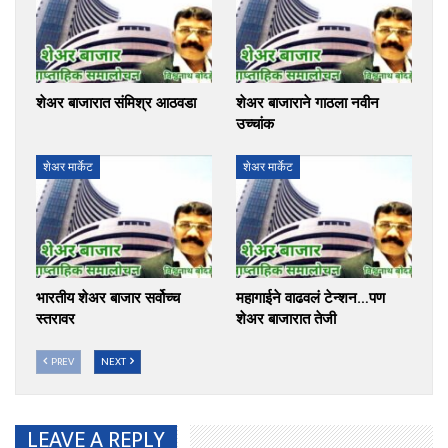
शेअर बाजारात संमिश्र आठवडा
शेअर बाजाराने गाठला नवीन
उच्चांक
शेअर मार्केट
शेअर मार्केट
भारतीय शेअर बाजार सर्वोच्च
महागाईने वाढवलं टेन्शन…पण
स्तरावर
शेअर बाजारात तेजी
PREV
NEXT
LEAVE A REPLY