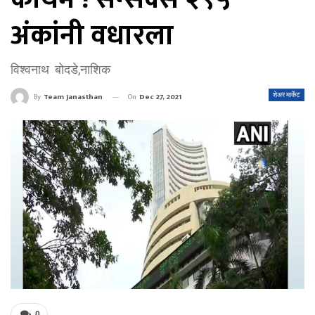
अंकांनी वधारला
विश्वनाथ बोदडे,नाशिक
On
Dec 27, 2021
शेअर मार्केट
By
Team Janasthan
0