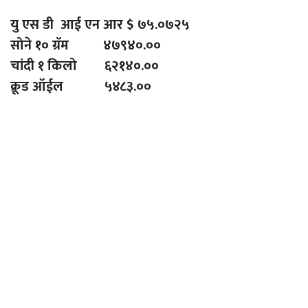
यु एस डी आई एन आर $ ७५.०७२५
सोने १० ग्रॅम ४७९४०.००
चांदी १ किलो ६२१४०.००
क्रूड ऑईल ५४८३.००