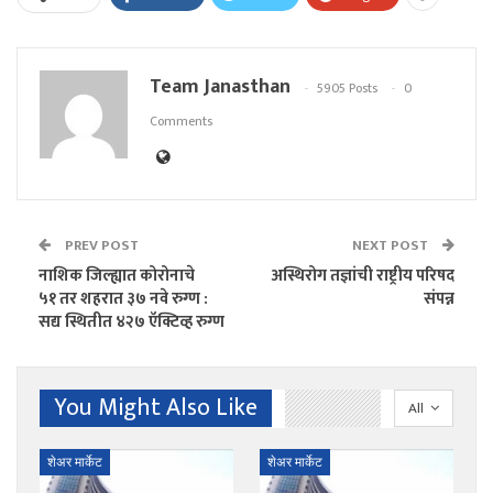
Team Janasthan
5905 Posts
0
Comments
PREV POST
NEXT POST
नाशिक जिल्ह्यात कोरोनाचे
अस्थिरोग तज्ञांची राष्ट्रीय परिषद
५१ तर शहरात ३७ नवे रुग्ण :
संपन्न
सद्य स्थितीत ४२७ ऍक्टिव्ह रुग्ण
You Might Also Like
All
शेअर मार्केट
शेअर मार्केट