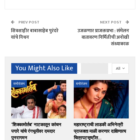
PREV POST
NEXT POST
शिवशाहीर बाबासाहेब पुरंदरे
उजळणार प्राजक्तप्रभा : संमेलन
यांचे निधन
वातावरण निर्मितीची अनोखी
संध्याकाळ
You Might Also Like
All
मनोरंजन
मनोरंजन
‘शिक्कामोर्तब’ नाटकातून कांचन
महाराष्ट्राची लाडकी अभिनेत्री
पगारे यांचे रंगभूमीवर दमदार
प्राजक्ता माळी करणार दाक्षिणात्य
पुनरागमन
चित्रपटसृष्टीत…