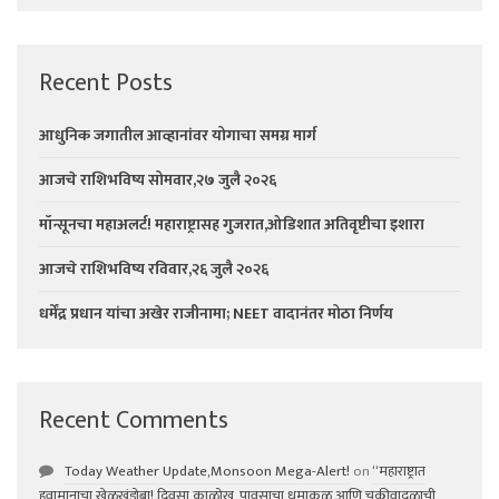
Recent Posts
आधुनिक जगातील आव्हानांवर योगाचा समग्र मार्ग
आजचे राशिभविष्य सोमवार,२७ जुलै २०२६
मॉन्सूनचा महाअलर्ट! महाराष्ट्रासह गुजरात,ओडिशात अतिवृष्टीचा इशारा
आजचे राशिभविष्य रविवार,२६ जुलै २०२६
धर्मेंद्र प्रधान यांचा अखेर राजीनामा; NEET वादानंतर मोठा निर्णय
Recent Comments
Today Weather Update,Monsoon Mega-Alert!
on
“महाराष्ट्रात
हवामानाचा खेळखंडोबा! दिवसा काळोख, पावसाचा धुमाकूळ आणि चक्रीवादळाची