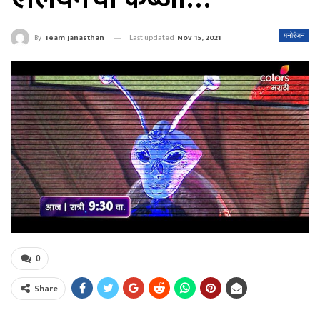
Last updated
Nov 15, 2021
मनोरंजन
By
Team Janasthan
0
Share