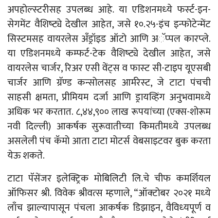
अपहोल्‍स्‍टरीसह उपलब्‍ध आहे. या एडिशनमध्‍ये फर्स्‍ट-इन-
सेगमेंट वैशिष्‍ट्ये देखील आहेत, जसे १०.२५-इंच इन्‍फोटेन्‍मेंट
सिस्‍टमसह वायरलेस अँड्रॉइड ऑटो आणि अॅप्‍पल कारप्‍ले.
या एडिशनमध्‍ये कम्‍फर्ट-टेक वैशिष्‍ट्ये देखील आहेत, जसे
वायरलेस चार्जर, रिअर एसी वेंट्स व फास्‍ट सी-टाइप यूएसबी
चार्जर आणि ग्रॅण्‍ड कन्‍सोलसह आर्मरेस्‍ट, जे टाटा पंचची
साहसी क्षमता, प्रीमियम दर्जा आणि ड्रायव्हिंग अनुभवामध्‍ये
अधिक भर करतात. ८,४४,९०० लाख रूपयांच्‍या (एक्‍स-शोरूम
नवी दिल्‍ली) आकर्षक सुरूवातीच्‍या किमतीमध्‍ये उपलब्‍ध
असलेली पंच कॅमो आता टाटा मोटर्स वेबसाइटवर बुक करता
येऊ शकते.
टाटा पॅसेंजर इलेक्ट्रिक मोबिलिटी लि.चे चीफ कमर्शियल
ऑफिसर श्री. विवेक श्रीवत्‍स म्‍हणाले, “ऑक्‍टोबर २०२१ मध्‍ये
लाँच झाल्‍यापासून पंचला आकर्षक डिझाइन, वैविध्‍यपूर्ण व