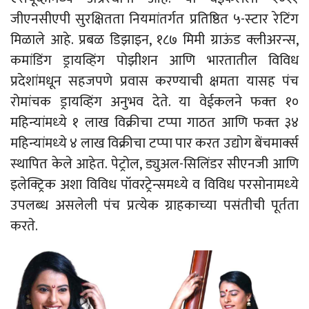
जीएनसीएपी सुरक्षितता नियमांतर्गत प्रतिष्ठित ५-स्‍टार रेटिंग
मिळाले आहे. प्रबळ डिझाइन, १८७ मिमी ग्राऊंड क्‍लीअरन्‍स,
कमांडिंग ड्रायव्हिंग पोझीशन आणि भारतातील विविध
प्रदेशांमधून सहजपणे प्रवास करण्‍याची क्षमता यासह पंच
रोमांचक ड्रायव्हिंग अनुभव देते. या वेईकलने फक्‍त १०
महिन्‍यांमध्‍ये १ लाख विक्रीचा टप्‍पा गाठत आणि फक्‍त ३४
महिन्‍यांमध्‍ये ४ लाख विक्रीचा टप्‍पा पार करत उद्योग बेंचमार्क्‍स
स्‍थापित केले आहेत. पेट्रोल, ड्युअल-सिलिंडर सीएनजी आणि
इलेक्ट्रिक अशा विविध पॉवरट्रेन्‍समध्‍ये व विविध परसोनामध्‍ये
उपलब्‍ध असलेली पंच प्रत्‍येक ग्राहकाच्‍या पसंतीची पूर्तता
करते.