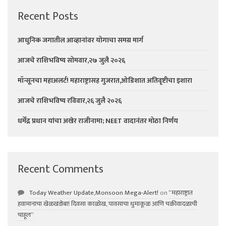
Recent Posts
आधुनिक जगातील आव्हानांवर योगाचा समग्र मार्ग
आजचे राशिभविष्य सोमवार,२७ जुलै २०२६
मॉन्सूनचा महाअलर्ट! महाराष्ट्रासह गुजरात,ओडिशात अतिवृष्टीचा इशारा
आजचे राशिभविष्य रविवार,२६ जुलै २०२६
धर्मेंद्र प्रधान यांचा अखेर राजीनामा; NEET वादानंतर मोठा निर्णय
Recent Comments
Today Weather Update,Monsoon Mega-Alert!
on
“महाराष्ट्रात
हवामानाचा खेळखंडोबा! दिवसा काळोख, पावसाचा धुमाकूळ आणि चक्रीवादळाची
चाहूल”