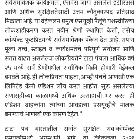
सर्वसमावेशक कार्यक्षमता, एैसपैस जागा असलेले इंटीरिअर्स
आणि अधिक सुरक्षिततेसाठी उत्तम कौतुकास्‍पद प्रतिसाद
मिळाला आहे. या वेईकलने प्रमुख एसयूव्‍ही पैलूंचे यशस्‍वीरित्‍या
लोकशाहीकरण करत नवीन श्रेणी स्‍थापित केली, तसेच
कॉम्‍पॅक्‍ट फूटप्रिंटमध्‍ये सर्वसमावेशक पॅकेज देत आहे. संपन्‍न
मूल्‍य तत्त्व, स्‍टाइल व कार्यक्षमतेचे परिपूर्ण संयोजन आणि
सतत वाढत असलेल्‍या लोकप्रियतेने टाटा पंचला आर्थिक वर्ष
२५ मध्‍ये सर्व श्रेणींमधील सर्वाधिक विक्री होणारी वेईकल
बनवले आहे. ही लोकप्रियता पाहता, आम्‍ही पंचचे आणखी एक
लिमिटेड कॅमो एडिशन लाँच करत आहोत. सुरू असलेल्‍या
सणासुदीच्‍या काळामध्‍ये अधिक उत्‍साहाची भर करत ही
एडिशन ग्राहकांना त्‍यांच्‍या आवडत्‍या एसयूव्‍हीचे मालक
बनण्‍याचे आणखी एक कारण देईल.”
टाटा पंच भारतातील सर्वात सुरक्षित सब-कॉम्‍पॅक्‍ट
एसयूव्‍हींमध्‍ये अग्रस्‍थानी आहे. या वेईकलला २०२१