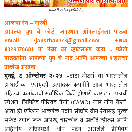
पल्लवी पाटील (अभिनेत्री )
आजचा रंग – नारंगी
आपल्या ग्रुप चे फोटो जनस्थान ऑनलाईनला पाठवा
email -jansthan123@gmail.com अथवा
8329176681 या नंबर वर व्हाट्सअप करा .. फोटो
पाठवतांना आपल्या ग्रुप चे नाव आणि आपल्या शहराचा
उल्लेख असावा
मुंबई, ६ ऑक्टोबर २०२४ –
टाटा मोटर्स या भारतातील
आघाडीच्‍या एसयूव्‍ही उत्‍पादक कंपनीने आज भारतातील
पहिल्‍या क्रमांकाची सर्वाधिक विक्री होणारी कार टाटा पंचची
स्‍पेशल, लिमिटेड पीरियड कॅमो (CAMO) कार लाँच केली.
आता ही एडिशन आकर्षक नवीन सीवीड ग्रीन रंगासह पूरक
सफेद रंगाचे रूफ, आर१६ चारकोल ग्रे अलॉई व्‍हील्‍स आणि
अद्वितीय सीएएमओ थीम पॅटर्न असलेले प्रीमियम