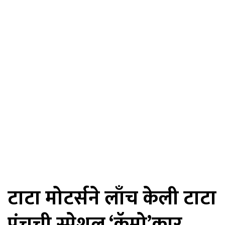
टाटा मोटर्सने लाँच केली टाटा
पंचची स्‍पेशल ‘कॅमो’कार