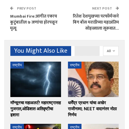
PREV POST
NEXT POST
Mumbai Fire:आगीत एकाच
रितेश देशमुखच्या परफॉर्मन्सने
कुटुंबातील ७ जणांचा होरपळून
बिग बॉस मराठीच्या महाअंतिम
मृत्यू
सोहळ्याला सुरूवात…
You Might Also Like
All
राष्ट्रीय
राष्ट्रीय
मॉन्सूनचा महाअलर्ट! महाराष्ट्रासह
धर्मेंद्र प्रधान यांचा अखेर
गुजरात,ओडिशात अतिवृष्टीचा
राजीनामा; NEET वादानंतर मोठा
इशारा
निर्णय
राष्ट्रीय
राष्ट्रीय